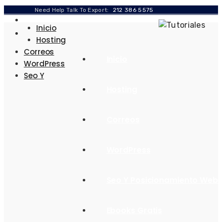
Need Help Talk To Export:
212 386 5575
Inicio
Hosting
Correos
Inicio
WordPress
Seo Y
Hosting
Correos
WordPress
Seo Y Posicionamiento Web
Ebooks Gratis