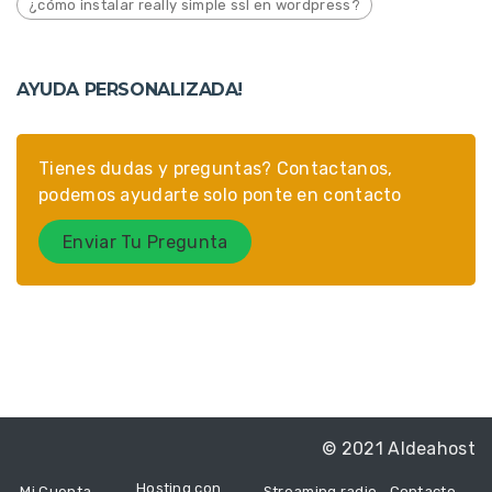
¿cómo instalar really simple ssl en wordpress?
AYUDA PERSONALIZADA!
Tienes dudas y preguntas? Contactanos,
podemos ayudarte solo ponte en contacto
Enviar Tu Pregunta
© 2021 Aldeahost
Hosting con
Mi Cuenta
Streaming radio
Contacto